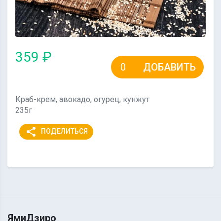
359 ₽
ДОБАВИТЬ
Краб-крем, авокадо, огурец, кунжут
235г
share
ПОДЕЛИТЬСЯ
ЯмиДзиро