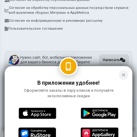
Согласие на обработку персональных данных посредством сервиса
веб-аналитики «Яндекс.Метрика» и AppMetrica
Согласие на информационную и рекламную рассылку
Пользовательское соглашение
Нужен сайт, бот, мобильное приложение
Написать
для вашего бизнеса доставки? Пишите!
phone_iphone
close
В приложении удобнее!
ИП Метцкер А.А.
ИНН 745212731905
Оформляйте заказы в пару кликов и получайте
ОГРНИП 318745600119755
эксклюзивные скидки
Информация на сайте носит справочный характер и не является публичной
офертой
©
2026 ЯмиДзиро
0
КОРЗИНА
0 ₽