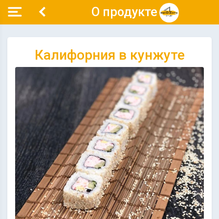
О продукте
Калифорния в кунжуте