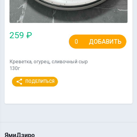
259 ₽
ДОБАВИТЬ
Креветка, огурец, сливочный сыр
130г
share
ПОДЕЛИТЬСЯ
ЯмиДзиро