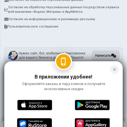
Согласие на обработку персональных данных посредством сервиса
веб-аналитики «Яндекс.Метрика» и AppMetrica
Согласие на информационную и рекламную рассылку
Пользовательское соглашение
Нужен сайт, бот, мобильное приложение
Написать
для вашего бизнеса доставки? Пишите!
phone_iphone
close
В приложении удобнее!
ИП Метцкер А.А.
ИНН 745212731905
Оформляйте заказы в пару кликов и получайте
ОГРНИП 318745600119755
эксклюзивные скидки
Информация на сайте носит справочный характер и не является публичной
офертой
©
2026 ЯмиДзиро
0
КОРЗИНА
0 ₽