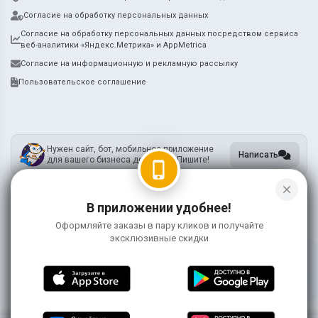
Согласие на обработку персональных данных
Согласие на обработку персональных данных посредством сервиса
веб-аналитики «Яндекс.Метрика» и AppMetrica
Согласие на информационную и рекламную рассылку
Пользовательское соглашение
Нужен сайт, бот, мобильное приложение
Написать
для вашего бизнеса доставки? Пишите!
phone_iphone
close
В приложении удобнее!
ИП Метцкер А.А.
ИНН 745212731905
Оформляйте заказы в пару кликов и получайте
ОГРНИП 318745600119755
эксклюзивные скидки
Информация на сайте носит справочный характер и не является публичной
офертой
©
2026 ЯмиДзиро
0