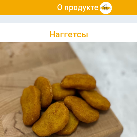
О продукте
Наггетсы