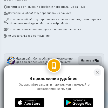
Политика в отношении обработки персональных данных
Согласие на обработку персональных данных
Согласие на обработку персональных данных посредством сервиса
веб-аналитики «Яндекс.Метрика» и AppMetrica
Согласие на информационную и рекламную рассылку
Пользовательское соглашение
Нужен сайт, бот, мобильное приложение
Написать
для вашего бизнеса доставки? Пишите!
phone_iphone
close
В приложении удобнее!
ИП Метцкер А.А.
ИНН 745212731905
Оформляйте заказы в пару кликов и получайте
ОГРНИП 318745600119755
эксклюзивные скидки
Информация на сайте носит справочный характер и не является публичной
офертой
©
2026 ЯмиДзиро