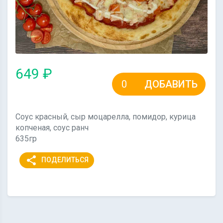
649 ₽
ДОБАВИТЬ
Соус красный, сыр моцарелла, помидор, курица
копченая, соус ранч
635гр
share
ПОДЕЛИТЬСЯ