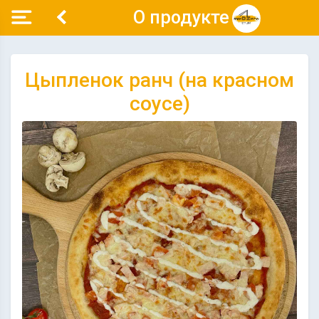
О продукте
Цыпленок ранч (на красном
соусе)