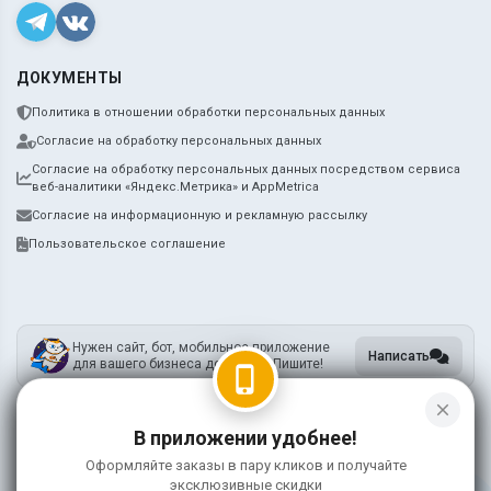
ДОКУМЕНТЫ
Политика в отношении обработки персональных данных
Согласие на обработку персональных данных
Согласие на обработку персональных данных посредством сервиса
веб-аналитики «Яндекс.Метрика» и AppMetrica
Согласие на информационную и рекламную рассылку
Пользовательское соглашение
Нужен сайт, бот, мобильное приложение
Написать
для вашего бизнеса доставки? Пишите!
phone_iphone
close
В приложении удобнее!
ИП Метцкер А.А.
ИНН 745212731905
Оформляйте заказы в пару кликов и получайте
ОГРНИП 318745600119755
эксклюзивные скидки