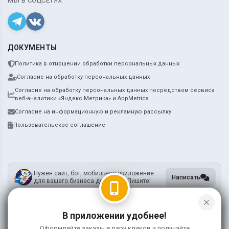
МЫ В СОЦСЕТЯХ
ДОКУМЕНТЫ
Политика в отношении обработки персональных данных
Согласие на обработку персональных данных
Согласие на обработку персональных данных посредством сервиса
веб-аналитики «Яндекс.Метрика» и AppMetrica
Согласие на информационную и рекламную рассылку
Пользовательское соглашение
Нужен сайт, бот, мобильное приложение
Написать
для вашего бизнеса доставки? Пишите!
phone_iphone
close
В приложении удобнее!
ИП Метцкер А.А.
ИНН 745212731905
Оформляйте заказы в пару кликов и получайте