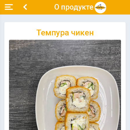
О продукте
Темпура чикен