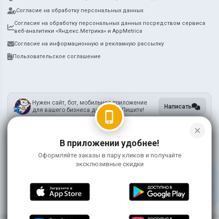
Согласие на обработку персональных данных
Согласие на обработку персональных данных посредством сервиса
веб-аналитики «Яндекс.Метрика» и AppMetrica
Согласие на информационную и рекламную рассылку
Пользовательское соглашение
Нужен сайт, бот, мобильное приложение
Написать
для вашего бизнеса доставки? Пишите!
phone_iphone
close
В приложении удобнее!
ИП Метцкер А.А.
ИНН 745212731905
Оформляйте заказы в пару кликов и получайте
ОГРНИП 318745600119755
эксклюзивные скидки
Информация на сайте носит справочный характер и не является публичной
офертой
©
2026 ЯмиДзиро
0