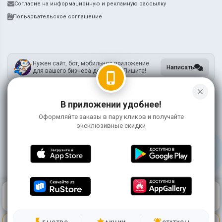
Согласие на информационную и рекламную рассылку
Пользовательское соглашение
Нужен сайт, бот, мобильное приложение
Написать
для вашего бизнеса доставки? Пишите!
phone_iphone
close
В приложении удобнее!
ИП Метцкер А.А.
ИНН 745212731905
Оформляйте заказы в пару кликов и получайте
ОГРНИП 318745600119755
эксклюзивные скидки
Информация на сайте носит справочный характер и не является публичной
офертой
©
2026 ЯмиДзиро
0
КОРЗИНА
0 ₽
ГЛАВНАЯ
ВОЙТИ
flash_on
star
notifications_active