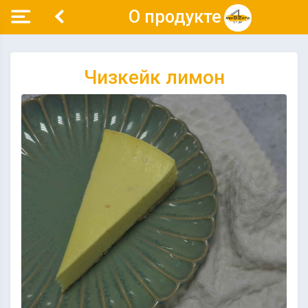
О продукте
Чизкейк лимон