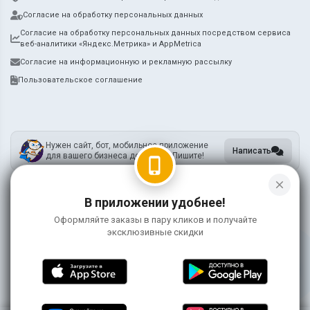
Согласие на обработку персональных данных
Согласие на обработку персональных данных посредством сервиса
веб-аналитики «Яндекс.Метрика» и AppMetrica
Согласие на информационную и рекламную рассылку
Пользовательское соглашение
Нужен сайт, бот, мобильное приложение
Написать
для вашего бизнеса доставки? Пишите!
phone_iphone
close
В приложении удобнее!
ИП Метцкер А.А.
ИНН 745212731905
Оформляйте заказы в пару кликов и получайте
ОГРНИП 318745600119755
эксклюзивные скидки
Информация на сайте носит справочный характер и не является публичной
офертой
©
2026 ЯмиДзиро
0