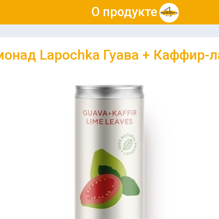
О продукте
онад Lapochka Гуава + Каффир-